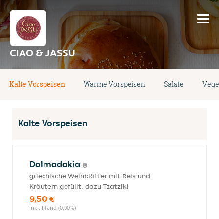
CIAO & JASSU
Kalte Vorspeisen
Warme Vorspeisen
Salate
Vege
Kalte Vorspeisen
Dolmadakia
griechische Weinblätter mit Reis und
Kräutern gefüllt, dazu Tzatziki
9,50 €
inkl. Pfand (0,00 €)