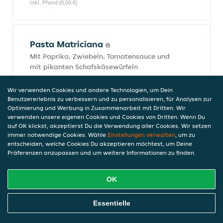
inkl. Pfand (0,00 €)
Pasta Matriciana
Mit Paprika, Zwiebeln, Tomatensauce und
mit pikanten Schafskäsewürfeln
12,50 €
inkl. Pfand (0,00 €)
Wir verwenden Cookies und andere Technologien, um Dein
Benutzererlebnis zu verbessern und zu personalisieren, für Analysen zur
Optimierung und Werbung in Zusammenarbeit mit Dritten. Wir
verwenden unsere eigenen Cookies und Cookies von Dritten. Wenn Du
auf OK klickst, akzeptierst Du die Verwendung aller Cookies. Wir setzen
Pasta Pollo al Forno
immer notwendige Cookies. Wähle
Einstellungen verwalten
, um zu
Gegrillte Hühnerfiletstreifen, geröstete
entscheiden, welche Cookies Du akzeptieren möchtest, um Deine
Zwiebel in Rahmsauce mit Mozzarella
Präferenzen anzupassen und um weitere Informationen zu finden.
überbacken
14,90 €
OK
inkl. Pfand (0,00 €)
Online Essen Bestellen
Essentielle